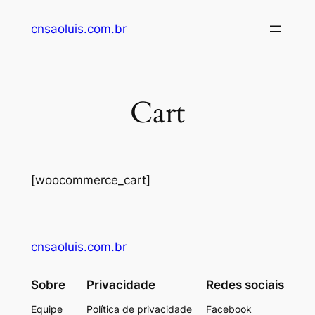
Pular
cnsaoluis.com.br
para
o
conteúdo
Cart
[woocommerce_cart]
cnsaoluis.com.br
Sobre
Privacidade
Redes sociais
Equipe
Política de privacidade
Facebook